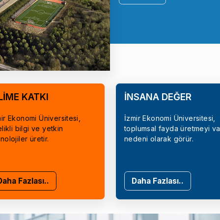
LİME KATKI
İNSANA DEĞER
ir Ekonomi Üniversitesi,
İzmir Ekonomi Üniversitesi,
elikli bilgi ve yetkin
toplumsal fayda üretmeyi va
nolojiler üretir.
nedeni olarak görür.
Daha Fazlası..
Daha Fazlası..