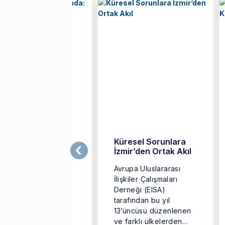
tkı Egeli FRS
Küresel Sorunlara
ebinarında:
İzmir’den Ortak Akıl
Kalkan ve Kılıç”
Avrupa Uluslararası
Ü Siyaset Bilimi ve
İlişkiler Çalışmaları
uslararası İlişkiler
Derneği (EISA)
ölümü Öğretim Üyesi
tarafından bu yıl
ç. Dr. Sıtkı Egeli,
13’üncüsü düzenlenen
ransız düşünce
ve farklı ülkelerden