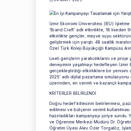
İzmir Ekonomi Üniversitesi (İEÜ) İşletme 
‘Brand Craft’ adlı etkinlikte, 18 lisede
etkinlikte gençler, meyve suyu sektöründe
geliştirmek için yarıştı. 48 saatlik marat
Özel Türk Koleji Büyükçiğli Kampüsü ikin
Liseli gençlerin yaratıcılıklarını ve proje
deneyimini yaşatmayı hedefleyen İzmir E
gerçekleştirdiği etkinliklere bir yenisi
2025’ adlı dijital pazarlama simülasyonu 
üzerinden, en verimli ve kazançlı kampanya
KRİTERLER BELİRLENDİ
Doğru hedef kitlesinin belirlenmesi, pa
edilmesi ve bütçenin verimli kullanılması 
hazırladıkları kampanyayı jüriye sundu.
ve Öğrenme Merkezi Müdürü Dr. Öğretim 
Öğretim Üyesi Alev Özer Torgalöz, İşle