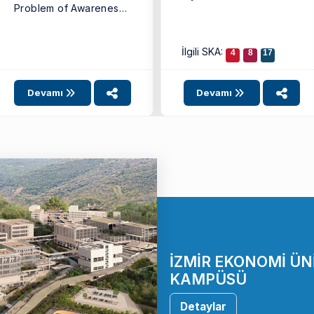
Problem of Awareness
Adısönmez, Uluslararası
Gap: Challenges and
İlişkiler Konseyi (UİK) ...
Remedies” başlıklı ...
İlgili SKA:
4
8
17
Devamı
Devamı
İZMİR EKONOMİ ÜN
KAMPÜSÜ
Detaylar