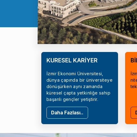
KÜRESEL KARİYER
Bİ
İzmir Ekonomi Üniversitesi,
İzm
dünya çapında bir üniversiteye
nit
dönüşürken aynı zamanda
tek
küresel çapta yetkinliğe sahip
başarılı gençler yetiştirir.
Daha Fazlası..