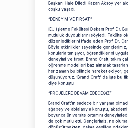
Başkanı Hale Diledi Kazan Aksoy yer aldı
coşku yaşadı.
“DENEYİM VE FIRSAT”
İEÜ İşletme Fakültesi Dekanı Prof. Dr. Bu
mutluluk duyduklarını söyledi. Fakülte ol
düzenlediklerini ifade eden Prof. Dr. Çan
Böyle etkinlikler sayesinde gençlerimiz
konularla tanışıyor, öğrendiklerini uygu
deneyimi ve fırsat. Brand Craft; takım ça
öğrenme modelleri baz alınarak tasarlanm
her zaman bu bilinçle hareket ediyor; ge
düşünüyoruz. ‘Brand Craft’ da işte bu fik
diye konuştu.
“PROJELERE DEVAM EDECEĞİZ”
Brand Craft’ın sadece bir yarışma olmadığı
ağabey ve ablalarıyla konuştu, akademisy
boyunca üniversite ortamını deneyimledi
de çok mutlu etti. Gençlerimiz, ne olursa
dönüştürmekten, daima yeniliğe odakla