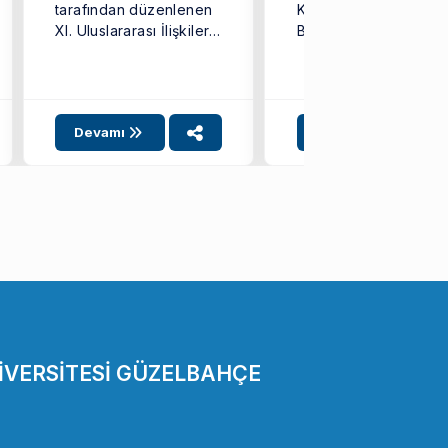
tarafından düzenlenen
Konseyi (UIK) Genç
XI. Uluslararası İlişkiler
Bilim İnsanı Teşvik
Çalışmaları ve Eğitimi
Ödülü’ne layık
Kongresi’nde
görüldüğünü
bölümümüz
duyurmaktan ...
akademisyenleri ...
Devamı
Devamı
İVERSİTESİ GÜZELBAHÇE