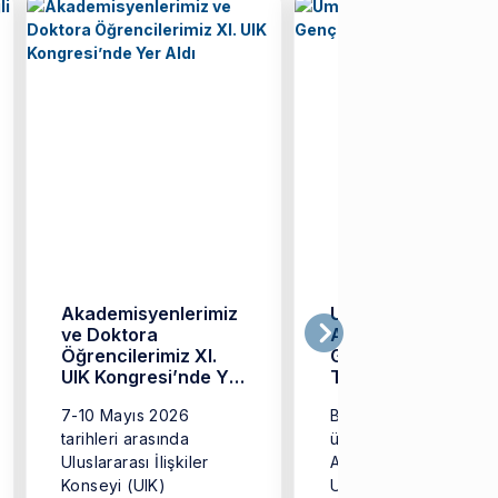
Akademisyenlerimiz
Umut Can
ve Doktora
Adısönmez’e UIK
Öğrencilerimiz XI.
Genç Bilim İnsanı
UIK Kongresi’nde Yer
Teşvik Ödülü!
Aldı
7-10 Mayıs 2026
Bölümümüz öğretim
tarihleri arasında
üyesi Dr. Umut Can
Uluslararası İlişkiler
Adısönmez’in 2026
Konseyi (UIK)
Uluslararası İlişkiler