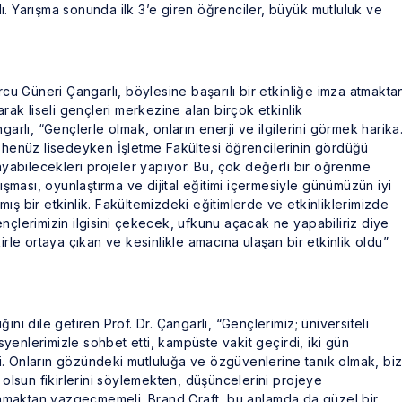
. Yarışma sonunda ilk 3’e giren öğrenciler, büyük mutluluk ve
rcu Güneri Çangarlı, böylesine başarılı bir etkinliğe imza atmakta
arak liseli gençleri merkezine alan birçok etkinlik
garlı, “Gençlerle olmak, onların enerji ve ilgilerini görmek harika
, henüz lisedeyken İşletme Fakültesi öğrencilerinin gördüğü
layabilecekleri projeler yapıyor. Bu, çok değerli bir öğrenme
lışması, oyunlaştırma ve dijital eğitimi içermesiyle günümüzün iyi
ış bir etkinlik. Fakültemizdeki eğitimlerde ve etkinliklerimizde
nçlerimizin ilgisini çekecek, ufkunu açacak ne yapabiliriz diye
irle ortaya çıkan ve kesinlikle amacına ulaşan bir etkinlik oldu”
nı dile getiren Prof. Dr. Çangarlı, “Gençlerimiz; üniversiteli
enlerimizle sohbet etti, kampüste vakit geçirdi, iki gün
. Onların gözündeki mutluluğa ve özgüvenlerine tanık olmak, biz
 olsun fikirlerini söylemekten, düşüncelerini projeye
nmaktan vazgeçmemeli. Brand Craft, bu anlamda da güzel bir