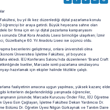
Fakültesi, bu yıl ilk kez düzenlediği dijital pazarlama konulu
n 90 öğrenciyi bir araya getirdi. Büyük heyecana sahne olan
ki bir firma için en iyi dijital pazarlama kampanyasını
on sonunda Cihat Kora Anadolu Lisesi birinciliğe ulaşırken; İzmir
ci, Güzelbahçe 60. Yıl Anadolu Lisesi ise üçüncü oldu.
 yapma becerilerini geliştirmeyi, onlara üniversiteli olma
konomi Üniversitesi İşletme Fakültesi, yıl boyunca
ni daha ekledi. İEÜ Konferans Salonu’nda düzenlenen ‘Brand Craft
etkinliğinde liseliler, Marcade isimli pazarlama simülasyonu
yı hazırlamak için ekipler halinde titizlikle çalıştı.
zarlama faaliyetinin amacına uygun yapılması, yüksek kazanç eld
gibi kriterlerin değerlendirildiği yarışmada öğrenciler,
 Yarışmanın jürisinde; Marcade Kurucusu Önder Filiz, İEÜ Öğretme
Üyesi Esin Çağlayan, İşletme Fakültesi Dekan Yardımcısı Dr.
tme Bölümü Dr. Öğretim Üyesi Nilgün Gürkaynak ve Tanıtım Daire