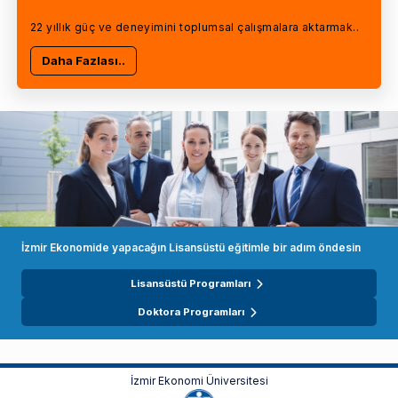
22 yıllık güç ve deneyimini toplumsal çalışmalara aktarmak..
Daha Fazlası..
İzmir Ekonomide yapacağın Lisansüstü eğitimle bir adım öndesin
Lisansüstü Programları
Doktora Programları
İzmir Ekonomi Üniversitesi