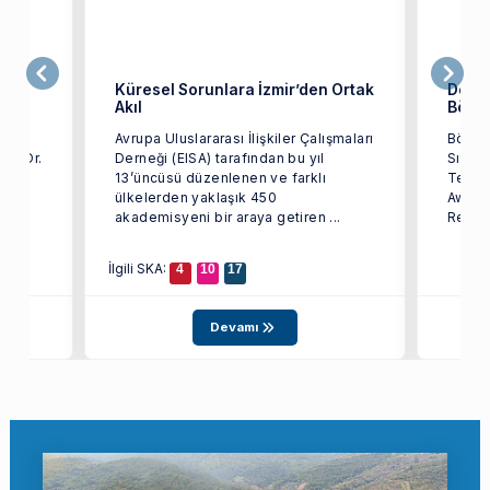
Küresel Sorunlara İzmir’den Ortak
Doç. D
Akıl
Bölüm
ı
Avrupa Uluslararası İlişkiler Çalışmaları
Bölüm
oç. Dr.
Derneği (EISA) tarafından bu yıl
Sıtkı 
uluşu
13’üncüsü düzenlenen ve farklı
Techn
ülkelerden yaklaşık 450
Aware
akademisyeni bir araya getiren ...
Remedi
İlgili SKA:
4
10
17
Devamı