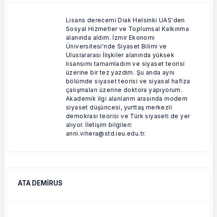
Lisans derecemi Diak Helsinki UAS'den
Sosyal Hizmetler ve Toplumsal Kalkınma
alanında aldım. İzmir Ekonomi
Üniversitesi'nde Siyaset Bilimi ve
Uluslararası İlişkiler alanında yüksek
lisansımı tamamladım ve siyaset teorisi
üzerine bir tez yazdım. Şu anda aynı
bölümde siyaset teorisi ve siyasal hafiza
çalışmaları üzerine doktora yapıyorum.
Akademik ilgi alanlarım arasında modern
siyaset düşüncesi, yurttaş merkezli
demokrasi teorisi ve Türk siyaseti de yer
alıyor. İletişim bilgileri:
anni.vihera@std.ieu.edu.tr.
ATA DEMİRUS