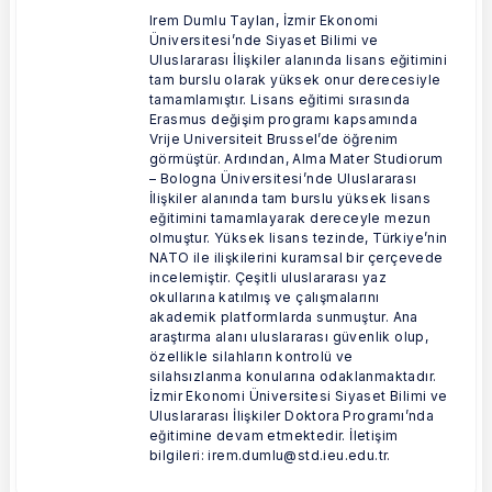
Irem Dumlu Taylan, İzmir Ekonomi
Üniversitesi’nde Siyaset Bilimi ve
Uluslararası İlişkiler alanında lisans eğitimini
tam burslu olarak yüksek onur derecesiyle
tamamlamıştır. Lisans eğitimi sırasında
Erasmus değişim programı kapsamında
Vrije Universiteit Brussel’de öğrenim
görmüştür. Ardından, Alma Mater Studiorum
– Bologna Üniversitesi’nde Uluslararası
İlişkiler alanında tam burslu yüksek lisans
eğitimini tamamlayarak dereceyle mezun
olmuştur. Yüksek lisans tezinde, Türkiye’nin
NATO ile ilişkilerini kuramsal bir çerçevede
incelemiştir. Çeşitli uluslararası yaz
okullarına katılmış ve çalışmalarını
akademik platformlarda sunmuştur. Ana
araştırma alanı uluslararası güvenlik olup,
özellikle silahların kontrolü ve
silahsızlanma konularına odaklanmaktadır.
İzmir Ekonomi Üniversitesi Siyaset Bilimi ve
Uluslararası İlişkiler Doktora Programı’nda
eğitimine devam etmektedir. İletişim
bilgileri: irem.dumlu@std.ieu.edu.tr.