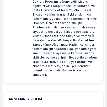
Doktora Programı öğrencisidir. Lisans
eğitimini Orta Doğu Teknik Üniversitesi ve
State University of New York’ta Küresel
Siyaset ve Uluslararası İlişkiler alanında
tamamlamış, yüksek lisans derecesini İzmir
Ekonomi Üniversitesi’nde almıştır.
Akademik ilgi alanları karşılaştırmalı siyaset,
siyaset felsefesi ve Türk dış politikasıdır.
Yüksek lisans tezinde Suriye ve Yemen İç
Savaşlarının Post-Kolonyal Bir Mercekten
Yapısöküme Uğratılması başlıklı çalışmasını
tamamlamıştır.Akademik çalışmalarının yanı
sıra Türkiye’de siyasal ve kamusal alanda
aktif deneyime sahiptir. Siyaset ile akademi
arasındaki ilişki, araştırma yaklaşımını ve
akademik motivasyonunu şekillendiren
önemli bir zemindir. Evli ve iki çocuk
annesidir.
ANNI MARJA VIHERÄ