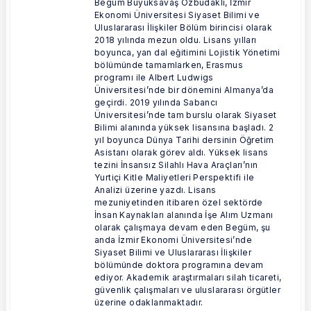
Begüm Büyüksavaş Özbudaklı, İzmir
Ekonomi Üniversitesi Siyaset Bilimi ve
Uluslararası İlişkiler Bölüm birincisi olarak
2018 yılında mezun oldu. Lisans yılları
boyunca, yan dal eğitimini Lojistik Yönetimi
bölümünde tamamlarken, Erasmus
programı ile Albert Ludwigs
Üniversitesi’nde bir dönemini Almanya’da
geçirdi. 2019 yılında Sabancı
Üniversitesi’nde tam burslu olarak Siyaset
Bilimi alanında yüksek lisansına başladı. 2
yıl boyunca Dünya Tarihi dersinin Öğretim
Asistanı olarak görev aldı. Yüksek lisans
tezini İnsansız Silahlı Hava Araçları’nın
Yurtiçi Kitle Maliyetleri Perspektifi ile
Analizi üzerine yazdı. Lisans
mezuniyetinden itibaren özel sektörde
İnsan Kaynakları alanında İşe Alım Uzmanı
olarak çalışmaya devam eden Begüm, şu
anda İzmir Ekonomi Üniversitesi’nde
Siyaset Bilimi ve Uluslararası İlişkiler
bölümünde doktora programına devam
ediyor. Akademik araştırmaları silah ticareti,
güvenlik çalışmaları ve uluslararası örgütler
üzerine odaklanmaktadır.