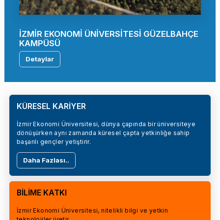
İZMİR EKONOMİ ÜNİVERSİTESİ GÜZELBAHÇE
KAMPÜSÜ
Detaylar
KÜRESEL KARİYER
İzmir Ekonomi Üniversitesi, dünya çapında bir üniversiteye
dönüşürken aynı zamanda küresel çapta yetkinliğe sahip
başarılı gençler yetiştirir.
Daha Fazlası..
BİLİME KATKI
İzmir Ekonomi Üniversitesi, nitelikli bilgi ve yetkin
teknolojiler üretir.