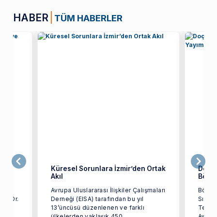
HABER
TÜM HABERLER
Küresel Sorunlara İzmir’den Ortak
Doç. D
Akıl
Bölüm
ı
Avrupa Uluslararası İlişkiler Çalışmaları
Bölüm
oç. Dr.
Derneği (EISA) tarafından bu yıl
Sıtkı 
uluşu
13’üncüsü düzenlenen ve farklı
Techn
ülkelerden yaklaşık 450
Aware