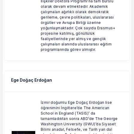
İlişkiler Doktora Programı'na tam burslu
olarak devam etmektedir. Akademik
çalışmaları ağırlıklı olarak demokratik
gerileme, çevre politikaları, uluslararası
örgütler ve Avrupa Birliği üzerine
yoğunlaşmaktadır. Çok sayıda Erasmus+
projesine katılmış, gönüllülük
faaliyetlerinde yer almış ve gençlik
çalışmaları alanında uluslararası eğitim
programlarında görev almıştır.
Ege Doğaç Erdoğan
İzmir doğumlu Ege Doğaç Erdoğan lise
öğrenimini İngiltere’de The American
School in England (TASIS)’ da
tamamladıktan sonra ABD’de The George
Washington University (GWU)’da Siyaset
Bilimi anadal, Felsefe, ve Tarih yan dal