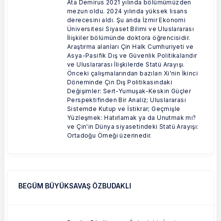
Ata Demirus 2021 yılında bölümümüzden
mezun oldu. 2024 yılında yüksek lisans
derecesini aldı. Şu anda İzmir Ekonomi
Üniversitesi Siyaset Bilimi ve Uluslararası
İlişkiler bölümünde doktora öğrencisidir.
Araştırma alanları Çin Halk Cumhuriyeti ve
Asya-Pasifik Dış ve Güvenlik Politikalarıdır
ve Uluslararası İlişkilerde Statü Arayışı.
Önceki çalışmalarından bazıları Xi'nin İkinci
Döneminde Çin Dış Politikasındaki
Değişimler: Sert-Yumuşak-Keskin Güçler
Perspektifinden Bir Analiz; Uluslararası
Sistemde Kutup ve İstikrar; Geçmişle
Yüzleşmek: Hatırlamak ya da Unutmak mı?
ve Çin'in Dünya siyasetindeki Statü Arayışı:
Ortadoğu Örneği üzerinedir.
BEGÜM BÜYÜKSAVAŞ ÖZBUDAKLI