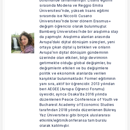
bölümünde tamamlamıştır. Lisans eğitimi
sırasında Modena ve Reggio Emilia
Üniversitesi’nde, yüksek lisans eğitimi
sırasında ise Niccolò Cusano
Üniversitesi’nde birer dönem Erasmus+
değişim öğrencisi olarak bulunmuştur.
Bamberg Üniversitesi’nde bir araştırma stajı
da yapmıştır. Araştırma alanları arasında
Avrupa’daki dijital dönüşüm süreçleri, yeni
ortaya çıkan dijital iş birlikleri ve onların
Avrupa’nın dijital dönüşüm gündeminin
üzerinde olan etkileri, bilgi devriminin
getirmekte olduğu global değişimler, bu
değişimlerin etkileri ve bu değişimlere
politik ve ekonomik alanlarda verilen
karşılıklar bulunmaktadır. Formel eğitiminin
yanı sıra, aktif bir öğrencidir. 2013 yılından
beri AEGEE (Avrupa Öğrenci Forumu)
üyesidir, ayrıca Osaka’da 2016 yılında
düzenlenen Peace Conference of Youth ve
Bucharest Academy of Economic Studies
tarafından 2018 yılında düzenlenen Bükreş
Yaz Üniversitesi gibi birçok uluslararası
etkinlik/eğitim/konferansa tam burslu
olarak katılmıştır.