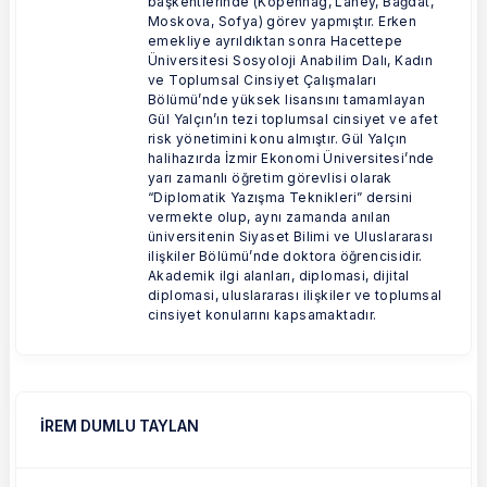
başkentlerinde (Kopenhag, Lahey, Bağdat,
Moskova, Sofya) görev yapmıştır. Erken
emekliye ayrıldıktan sonra Hacettepe
Üniversitesi Sosyoloji Anabilim Dalı, Kadın
ve Toplumsal Cinsiyet Çalışmaları
Bölümü’nde yüksek lisansını tamamlayan
Gül Yalçın’ın tezi toplumsal cinsiyet ve afet
risk yönetimini konu almıştır. Gül Yalçın
halihazırda İzmir Ekonomi Üniversitesi’nde
yarı zamanlı öğretim görevlisi olarak
“Diplomatik Yazışma Teknikleri” dersini
vermekte olup, aynı zamanda anılan
üniversitenin Siyaset Bilimi ve Uluslararası
ilişkiler Bölümü’nde doktora öğrencisidir.
Akademik ilgi alanları, diplomasi, dijital
diplomasi, uluslararası ilişkiler ve toplumsal
cinsiyet konularını kapsamaktadır.
İREM DUMLU TAYLAN