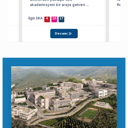
akademisyeni bir araya getiren ...
Remedi
İlgili SKA:
4
10
17
Devamı