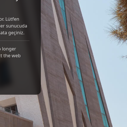
r. Lütfen
Eğer sunucuda
ibata geçiniz.
o longer
ct the web