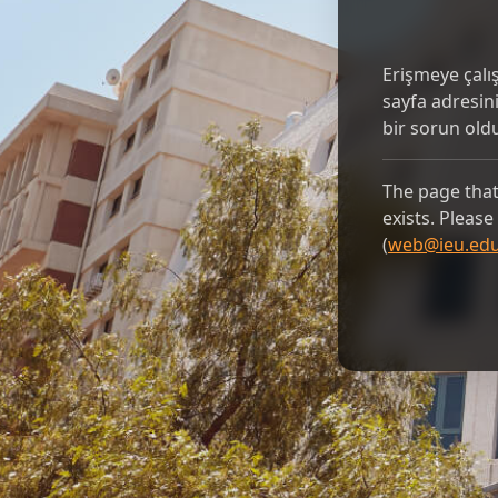
Erişmeye çalı
sayfa adresin
bir sorun ol
The page that 
exists. Pleas
(
web@ieu.edu