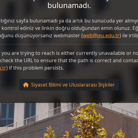
bulunamadı.
ştığınız sayfa bulunamadı ya da artık bu sunucuda yer almıyo
i kontrol ediniz ve linkin doğru olduğundan emin olunuz. 
duğunu düşünüyorsanız webmaster (
web@ieu.edu.tr
) ile irt
you are trying to reach is either currently unavailable or n
e check the URL to ensure that the path is correct and conta
.tr
) if this problem persists.
Siyaset Bilimi ve Uluslararası İlişkiler